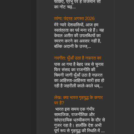
फेंकिए, प्रभु पर हे जजमान सौ
का नोट चढ़...
व्यंग्य: पंद्रह अगस्त 2026
मेरे प्यारे देशवासियों, आज हम
स्वतंत्रता का पर्व मना रहे हैं। यह
केवल अतीत की उपलब्धियों का
स्मरण करने का अवसर नहीं है,
बल्कि अदानी के उज्ज्...
नवगीत: धुँआँ उठा है नफ़रत का
पास आ गया है बेहद जब से चुनाव
फिर संसद का राजनीति की
चिमनी जागी धुँआँ उठा है नफ़रत
का आहिस्ता-आहिस्ता सारी हवा हो
रही है जहरीली काले-काले धब्...
लेख: क्या भारत गृहयुद्ध के कगार
पर है?
भारत इस समय एक गंभीर
सामाजिक, राजनीतिक और
सांप्रदायिक ध्रुवीकरण के दौर से
गुजर रहा है। हालाँकि देश अभी
पूर्ण रूप से गृहयुद्ध की स्थिति में ...