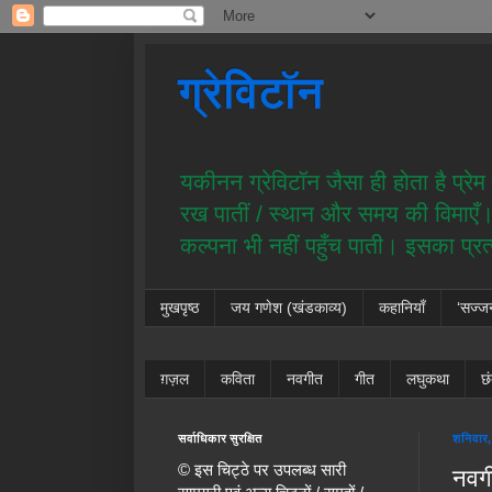
ग्रेविटॉन
यकीनन ग्रेविटॉन जैसा ही होता है प्र
रख पातीं / स्थान और समय की विमाएँ। य
कल्पना भी नहीं पहुँच पाती। इसका प्र
मुखपृष्ठ
जय गणेश (खंडकाव्य)
कहानियाँ
‘सज्ज
ग़ज़ल
कविता
नवगीत
गीत
लघुकथा
छ
सर्वाधिकार सुरक्षित
शनिवार
© इस चिट्ठे पर उपलब्ध सारी
नवगी