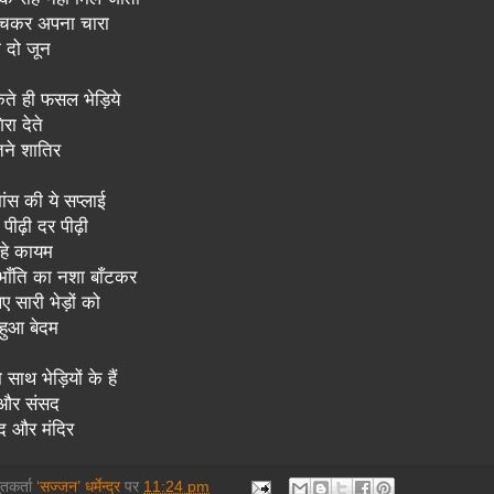
ेचकर अपना चारा
ी दो जून
ते ही फसल भेड़िये
रा देते
ितने शातिर
ंस की ये सप्लाई
ी पीढ़ी दर पीढ़ी
हे कायम
 भाँति का नशा बाँटकर
ए सारी भेड़ों को
हुआ बेदम
साथ भेड़ियों के हैं
 और संसद
द और मंदिर
तुतकर्ता
‘सज्जन’ धर्मेन्द्र
पर
11:24 pm