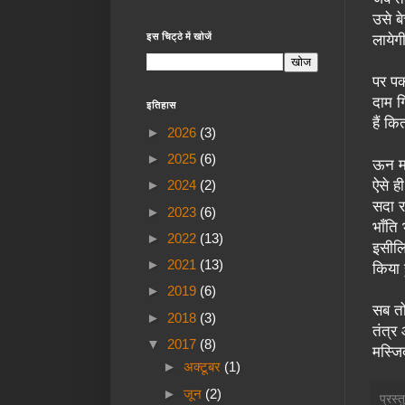
उसे ब
इस चिट्ठे में खोजें
लायेग
पर पक
दाम गि
इतिहास
हैं क
►
2026
(3)
►
2025
(6)
ऊन मा
ऐसे ह
►
2024
(2)
सदा र
►
2023
(6)
भाँति
►
2022
(13)
इसीलि
►
2021
(13)
किया 
►
2019
(6)
सब तो 
►
2018
(3)
तंत्र
▼
2017
(8)
मस्जि
►
अक्टूबर
(1)
►
जून
(2)
प्रस्