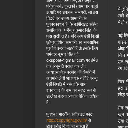
सामग्री एवं अन्य चिट्ठों / समूहों /
पत्रिकाओं / पुस्तकों / समाचार पत्रों
ये दुन
इत्यादि पर उपलब्ध सामग्री, जो इस
रची भे
चिट्ठे पर उपब्ध सामग्री का
भेड़ों
पुनर्प्रकाशन है, के कॉपीराइट सहित
सर्वाधिकार "धर्मेन्द्र कुमार सिंह" के
पढ़े ल
पास सुरक्षित हैं।
यदि आप ऐसी किसी
गाइड ब
पूर्वप्रकाशित सामग्री का व्यावसायिक
प्रयोग करना चाहते हैं तो इसके लिये
ओढ़ भ
धर्मेन्द्र कुमार सिंह
को
जिन भे
dkspoet@gmail.com
पर ईमेल
उन स
कर अनुमति प्राप्त कर लें।
रंग द
अव्यावसायिक प्रयोग की स्थिति में
अनुमति लेनी आवश्यक नहीं है परन्तु
फिर भ
ऐसी स्थिति में रचना के साथ
इस डर
रचनाकार के नाम का स्पष्ट रूप से
छोड़ र
उल्लेख करना आपका नैतिक दायित्व
है।
भेड़ 
खून प
पुनश्च : भारतीय कापीराइट एक्ट
http://copyright.gov.in/
से
उगा 
डाउनलोड किया जा सकता है
जब तक