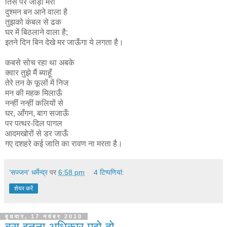
तिस पर जाड़ा मेरा
दुश्मन बन आने वाला है
तुझको कंबल से ढक
घर में बिठलाने वाला है;
इतने दिन बिन देखे मर जाऊँगा ये लगता है।
कबसे सोच रहा था अबके
क्वार तुझे मैं ब्याहूँ
तेरे तन के फूलों में निज
मन की महक मिलाऊँ
नन्हीं नन्हीं कलियों से
घर, आँगन, बाग सजाऊँ
पर पत्थर-दिल पागल
आदमखोरों से डर जाऊँ
गए दशहरे कई जाति का रावण ना मरता है।
‘सज्जन’ धर्मेन्द्र
पर
6:58 pm
4 टिप्‍पणियां:
शेयर करें
बुधवार, 17 नवंबर 2010
बस इतना अधिकार मुझे दो