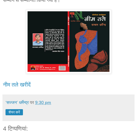
सम्मान से सम्मानित किया गया है।
नीम तले खरीदें
‘सज्जन’ धर्मेन्द्र
पर
9:30 pm
शेयर करें
4 टिप्‍पणियां: