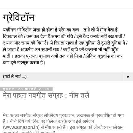
ग्रेविटॉन
यकीनन ग्रेविटॉन जैसा ही होता है प्रेम का कण। तभी तो ये मोड़ देता है
दिक्काल को / कम कर देता है समय की गति / इसे कैद करके नहीं रख पातीं /
स्थान और समय की विमाएँ। ये रिसता रहता है एक दुनिया से दूसरी दुनिया में /
ले जाता है आकर्षण उन स्थानों तक / जहाँ कवि की कल्पना भी नहीं पहुँच
पाती। इसका प्रत्यक्ष प्रमाण अभी तक नहीं मिला / लेकिन ब्रह्मांड का कण
कण इसे महसूस करता है।
▼
गुरुवार, 28 फ़रवरी 2019
मेरा पहला नवगीत संग्रह : नीम तले
मेरा पहला नवगीत संग्रह लोकोदय प्रकाशन, लखनऊ से प्रकाशित हो गया
है। नीचे दिये गये लिंक पर क्लिक करके आप इसे अमेजन
(www.amazon.in) से मँगा सकते हैं। इस संग्रह को लोकोदय नवलेखन