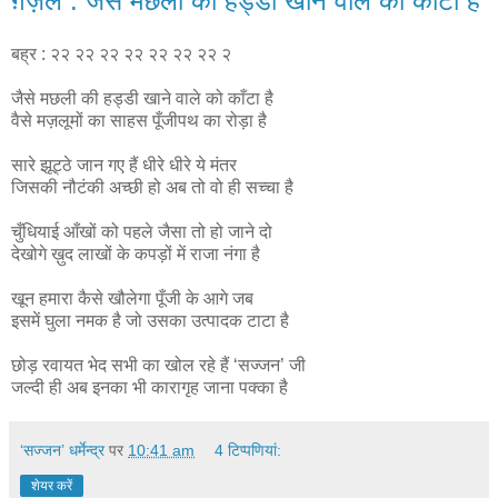
ग़ज़ल : जैसे मछली की हड्डी खाने वाले को काँटा है
बह्र : २२ २२ २२ २२ २२ २२ २२ २
जैसे मछली की हड्डी खाने वाले को काँटा है
वैसे मज़लूमों का साहस पूँजीपथ का रोड़ा है
सारे झूट्ठे जान गए हैं धीरे धीरे ये मंतर
जिसकी नौटंकी अच्छी हो अब तो वो ही सच्चा है
चुँधियाई आँखों को पहले जैसा तो हो जाने दो
देखोगे ख़ुद लाखों के कपड़ों में राजा नंगा है
खून हमारा कैसे खौलेगा पूँजी के आगे जब
इसमें घुला नमक है जो उसका उत्पादक टाटा है
छोड़ रवायत भेद सभी का खोल रहे हैं ‘सज्जन’ जी
जल्दी ही अब इनका भी कारागृह जाना पक्का है
‘सज्जन’ धर्मेन्द्र
पर
10:41 am
4 टिप्‍पणियां:
शेयर करें