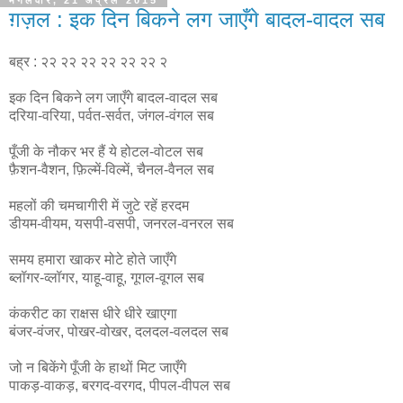
मंगलवार, 21 अप्रैल 2015
ग़ज़ल : इक दिन बिकने लग जाएँगे बादल-वादल सब
बह्र : २२ २२ २२ २२ २२ २२ २
इक दिन बिकने लग जाएँगे बादल-वादल सब
दरिया-वरिया, पर्वत-सर्वत, जंगल-वंगल सब
पूँजी के नौकर भर हैं ये होटल-वोटल सब
फ़ैशन-वैशन, फ़िल्में-विल्में, चैनल-वैनल सब
महलों की चमचागीरी में जुटे रहें हरदम
डीयम-वीयम, यसपी-वसपी, जनरल-वनरल सब
समय हमारा खाकर मोटे होते जाएँगे
ब्लॉगर-व्लॉगर, याहू-वाहू, गूगल-वूगल सब
कंकरीट का राक्षस धीरे धीरे खाएगा
बंजर-वंजर, पोखर-वोखर, दलदल-वलदल सब
जो न बिकेंगे पूँजी के हाथों मिट जाएँगे
पाकड़-वाकड़, बरगद-वरगद, पीपल-वीपल सब