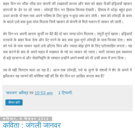
बाहर दिन भर भौंक भौंक कर कंपनी की रखवाली करता और शाम को बाहर फेंकी हड्डियाँ खाकर
कागजों के ढेर पर सो जाता। लोमड़ी दिन भर हिसाब किताब देखती। हिसाब में थोड़ा बहुत इधर
उधर करके वो शाम तक अपने भविष्य के लिए कुछ न कुछ जमा कर लेती। शाम को लोमड़ी के काम
के बदले उसे बचा हुआ मांस मिलता जिसे खाकर वो कंपनी से मिले मकान में जाकर सो जाती।
शेर दिन भर अपनी आराम कुर्सी पर बैठे बैठे दो चार जगह फोन मिलाता। तंदूरी मुर्गा खाता। हड्डियाँ
दरवाजे के बाहर फेंक देता और पेट भरने के बाद बचा हुआ मुर्गा लोमड़ी के पास भिजवा देता। शाम
को गधे के पास जाकर पहले उसे डाँटता फिर और ज्यादा बोझ ढोने के लिए प्रोत्साहित करता। यह
सब करने के बाद वो अपने महल में मखमल के गद्दे पर जाकर सो जाता। चारों जानवर इस व्यवस्था
से बड़े प्रसन्न थे और सेवानिवृत्ति के पश्चात उन्होंने अपने बच्चों को भी उसी काम में लगा दिया।
तब से यही सिस्टम चला आ रहा है। आज तक लोमड़ी, गधे या कुत्ते के वंशजों ने शेर के कमरे में
झाँककर यह जानने की कोशिश नहीं की कि शेर दिन भर आखिर करता क्या है?
‘सज्जन’ धर्मेन्द्र
पर
10:53 am
1 टिप्पणी:
शेयर करें
शनिवार, 8 दिसंबर 2012
कविता : जंगली जानवर