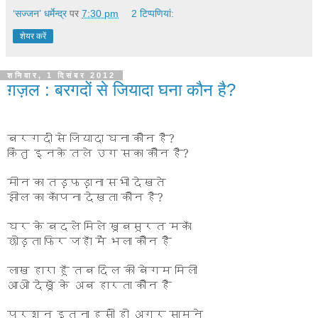
‘सज्जन’ धर्मेन्द्र
पर
7:30 pm
2 टिप्‍पणियां:
शेयर करें
शनिवार, 1 दिसंबर 2012
ग़ज़ल : बरगदों से जियादा घना कौन है?
बरगदों से जियादा घना कौन है?
किंतु इनके तले उग सका कौन है?
मीन का तड़फड़ाना सभी देखते
झील का काँपना देखता कौन है?
घर के बदले मिले खूबसूरत मकाँ
छोड़ता फिर जहाँ में भला कौन है
लाख हारा हूँ तब दिल की बेगम मिली
आओ देखूँ के अब हारता कौन है
प्रश्न इतना हसीं हो अगर सामने