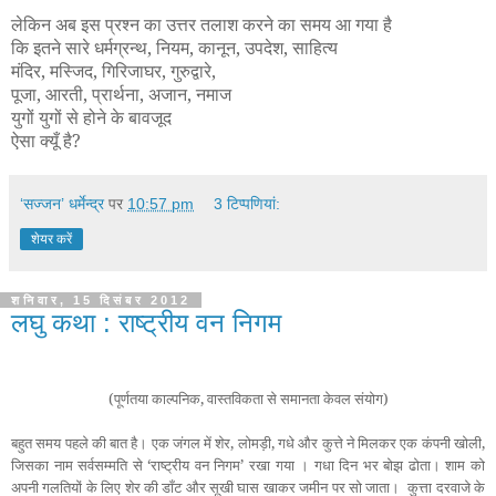
लेकिन अब इस प्रश्न का उत्तर तलाश करने का समय आ गया है
कि इतने सारे धर्मग्रन्थ, नियम, कानून, उपदेश, साहित्य
मंदिर, मस्जिद, गिरिजाघर, गुरुद्वारे,
पूजा, आरती, प्रार्थना, अजान, नमाज
युगों युगों से होने के बावजूद
ऐसा क्यूँ है
?
‘सज्जन’ धर्मेन्द्र
पर
10:57 pm
3 टिप्‍पणियां:
शेयर करें
शनिवार, 15 दिसंबर 2012
लघु कथा : राष्ट्रीय वन निगम
(पूर्णतया काल्पनिक, वास्तविकता से समानता केवल संयोग)
बहुत समय पहले की बात है। एक जंगल में शेर, लोमड़ी, गधे और कुत्ते ने मिलकर एक कंपनी खोली,
जिसका नाम सर्वसम्मति से ‘राष्ट्रीय वन निगम’ रखा गया । गधा दिन भर बोझ ढोता। शाम को
अपनी गलतियों के लिए शेर की डाँट और सूखी घास खाकर जमीन पर सो जाता।
कुत्ता दरवाजे के