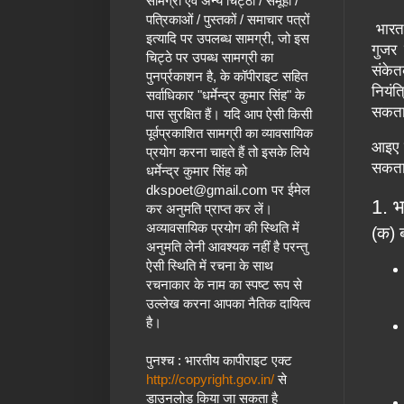
सामग्री एवं अन्य चिट्ठों / समूहों /
पत्रिकाओं / पुस्तकों / समाचार पत्रों
भारत 
इत्यादि पर उपलब्ध सामग्री, जो इस
गुजर 
चिट्ठे पर उपब्ध सामग्री का
संकेत
पुनर्प्रकाशन है, के कॉपीराइट सहित
नियंत
सर्वाधिकार "धर्मेन्द्र कुमार सिंह" के
सकता
पास सुरक्षित हैं।
यदि आप ऐसी किसी
पूर्वप्रकाशित सामग्री का व्यावसायिक
आइए इ
प्रयोग करना चाहते हैं तो इसके लिये
सकता
धर्मेन्द्र कुमार सिंह
को
dkspoet@gmail.com
पर ईमेल
1. भ
कर अनुमति प्राप्त कर लें।
अव्यावसायिक प्रयोग की स्थिति में
(क) ब
अनुमति लेनी आवश्यक नहीं है परन्तु
ऐसी स्थिति में रचना के साथ
रचनाकार के नाम का स्पष्ट रूप से
उल्लेख करना आपका नैतिक दायित्व
है।
पुनश्च : भारतीय कापीराइट एक्ट
http://copyright.gov.in/
से
डाउनलोड किया जा सकता है