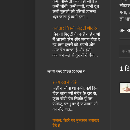
कभी चायपत्ती ज्यादा हो जाती है
लोकता
कभी चीनी, कभी पानी, कभी दूध
कभी तुलसी की पत्तियाँ डालना
गया, 
भूल जाता हूँ कभी इला...
तो भा
कविता : चिकनी मिट्टी और रेत
अब सव
चिकनी मिट्टी के नन्हें नन्हें कणों
में आपसी प्रेम और लगाव होता है
हर कण दूसरों को अपनी ओर
आकर्षित करता है और इसी
प्रस्
आकर्षण बल से दूसरों से बँधा...
1 टि
आपकी पसंद (पिछले 30 दिनों में)
हास्य रस के दोहे
जहाँ न सोचा था कभी, वहीं दिया
दिल खोय ज्यों मंदिर के द्वार से,
जूता चोरी होय सिक्के यूँ मत
फेंकिए, प्रभु पर हे जजमान सौ
का नोट चढ़...
ग़ज़ल: चेहरे पर मुस्कान बनाकर
बैठे हैं