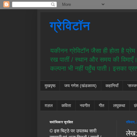
ग्रेविटॉन
यकीनन ग्रेविटॉन जैसा ही होता है प्र
रख पातीं / स्थान और समय की विमाएँ। य
कल्पना भी नहीं पहुँच पाती। इसका प्र
मुखपृष्ठ
जय गणेश (खंडकाव्य)
कहानियाँ
‘सज्ज
ग़ज़ल
कविता
नवगीत
गीत
लघुकथा
छ
सर्वाधिकार सुरक्षित
रविवार,
© इस चिट्ठे पर उपलब्ध सारी
लेख: