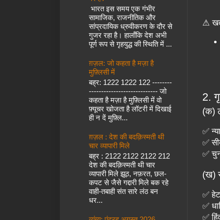
भारत इस समय एक गंभीर
सामाजिक, राजनीतिक और
⚠ खतर
सांप्रदायिक ध्रुवीकरण के दौर से
गुजर रहा है। हालाँकि देश अभी
पूर्ण रूप से गृहयुद्ध की स्थिति में ...
ग़ज़ल: जो कहता है मज़ा है
मुफ़्लिसी में
बह्र: 1222 1222 122 --------
---------------------------- जो
2. ग
कहता है मज़ा है मुफ़्लिसी में वो
फ़्यूचर खोजता है लॉटरी में दिखाई
(क) 
ही न दें मुफ़्लि...
✅ न्य
ग़ज़ल : देश की बदक़िस्मती थी
✅ सी
चार व्यापारी मिले
✅ चुन
बह्र : 2122 2122 2122 212
देश की बदक़िस्मती थी चार
(ख) 
व्यापारी मिले झूठ, नफ़रत, छल-
कपट से जैसे गद्दारी मिले बक रहे
वाही-तबाही संत सारे लंठ बन
✅ हेट
धर...
✅ धार
✅ हिं
व्यंग्य: पंद्रह अगस्त 2026