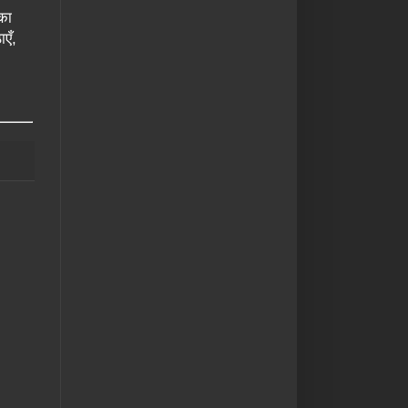
ोका
एँ,