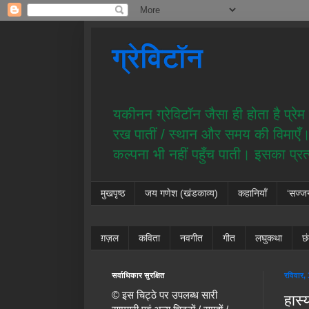
ग्रेविटॉन
यकीनन ग्रेविटॉन जैसा ही होता है प्र
रख पातीं / स्थान और समय की विमाएँ। य
कल्पना भी नहीं पहुँच पाती। इसका प्र
मुखपृष्ठ
जय गणेश (खंडकाव्य)
कहानियाँ
‘सज्ज
ग़ज़ल
कविता
नवगीत
गीत
लघुकथा
छ
सर्वाधिकार सुरक्षित
रविवार, 
© इस चिट्ठे पर उपलब्ध सारी
हास्