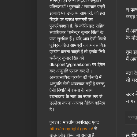
सामग्री एवं अन्य चिट्ठों / समूहों /
पत्रिकाओं / पुस्तकों / समाचार पत्रों
न पक्
इत्यादि पर उपलब्ध सामग्री, जो इस
जगह द
चिट्ठे पर उपब्ध सामग्री का
पुनर्प्रकाशन है, के कॉपीराइट सहित
मैं अक
सर्वाधिकार "धर्मेन्द्र कुमार सिंह" के
के मौ
पास सुरक्षित हैं।
यदि आप ऐसी किसी
पूर्वप्रकाशित सामग्री का व्यावसायिक
प्रयोग करना चाहते हैं तो इसके लिये
तुम इ
धर्मेन्द्र कुमार सिंह
को
मैं अ
dkspoet@gmail.com
पर ईमेल
कर अनुमति प्राप्त कर लें।
बता द
अव्यावसायिक प्रयोग की स्थिति में
तो घर
अनुमति लेनी आवश्यक नहीं है परन्तु
ऐसी स्थिति में रचना के साथ
उदर म
रचनाकार के नाम का स्पष्ट रूप से
न गर 
उल्लेख करना आपका नैतिक दायित्व
है।
प्रस्
पुनश्च : भारतीय कापीराइट एक्ट
http://copyright.gov.in/
से
6 टिप
डाउनलोड किया जा सकता है