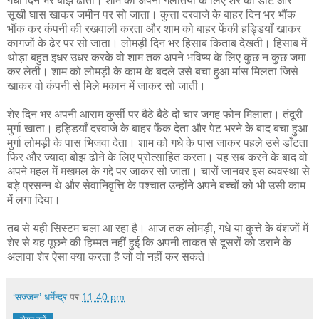
गधा दिन भर बोझ ढोता। शाम को अपनी गलतियों के लिए शेर की डाँट और
सूखी घास खाकर जमीन पर सो जाता। कुत्ता दरवाजे के बाहर दिन भर भौंक
भौंक कर कंपनी की रखवाली करता और शाम को बाहर फेंकी हड्डियाँ खाकर
कागजों के ढेर पर सो जाता। लोमड़ी दिन भर हिसाब किताब देखती। हिसाब में
थोड़ा बहुत इधर उधर करके वो शाम तक अपने भविष्य के लिए कुछ न कुछ जमा
कर लेती। शाम को लोमड़ी के काम के बदले उसे बचा हुआ मांस मिलता जिसे
खाकर वो कंपनी से मिले मकान में जाकर सो जाती।
शेर दिन भर अपनी आराम कुर्सी पर बैठे बैठे दो चार जगह फोन मिलाता। तंदूरी
मुर्गा खाता। हड्डियाँ दरवाजे के बाहर फेंक देता और पेट भरने के बाद बचा हुआ
मुर्गा लोमड़ी के पास भिजवा देता। शाम को गधे के पास जाकर पहले उसे डाँटता
फिर और ज्यादा बोझ ढोने के लिए प्रोत्साहित करता। यह सब करने के बाद वो
अपने महल में मखमल के गद्दे पर जाकर सो जाता। चारों जानवर इस व्यवस्था से
बड़े प्रसन्न थे और सेवानिवृत्ति के पश्चात उन्होंने अपने बच्चों को भी उसी काम
में लगा दिया।
तब से यही सिस्टम चला आ रहा है। आज तक लोमड़ी, गधे या कुत्ते के वंशजों में
शेर से यह पूछने की हिम्मत नहीं हुई कि अपनी ताकत से दूसरों को डराने के
अलावा शेर ऐसा क्या करता है जो वो नहीं कर सकते।
‘सज्जन’ धर्मेन्द्र
पर
11:40 pm