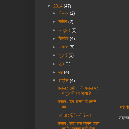
▼
2014
(47)
►
दिसंबर
(2)
►
नवंबर
(2)
►
अक्टूबर
(5)
►
सितंबर
(4)
►
अगस्त
(9)
►
जुलाई
(3)
►
जून
(1)
►
मई
(4)
▼
अप्रैल
(4)
ग़ज़ल : तभी जाके ग़ज़ल पर
ये गुलाबी रंग आया है
ग़ज़ल : ढंग अलग हो करने
का
नई पो
कविता : पूँजीवादी ईश्वर
सदस्यत
ग़ज़ल : सदा सच बोलने वाला
कभी अफ़सर नहीं होता