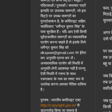
सामग्री एवं अन्य चिट्ठों / समूहों /
पत्रिकाओं / पुस्तकों / समाचार पत्रों
फल
,
इत्यादि पर उपलब्ध सामग्री, जो इस
मिठाई
चिट्ठे पर उपब्ध सामग्री का
चुपचा
पुनर्प्रकाशन है, के कॉपीराइट सहित
सर्वाधिकार "धर्मेन्द्र कुमार सिंह" के
पास सुरक्षित हैं।
यदि आप ऐसी किसी
अगर द
पूर्वप्रकाशित सामग्री का व्यावसायिक
उसे भ
प्रयोग करना चाहते हैं तो इसके लिये
धर्मेन्द्र कुमार सिंह
को
पर जब 
dkspoet@gmail.com
पर ईमेल
तब उस
कर अनुमति प्राप्त कर लें।
अव्यावसायिक प्रयोग की स्थिति में
बहू य
अनुमति लेनी आवश्यक नहीं है परन्तु
ऐसी स्थिति में रचना के साथ
जब किस
रचनाकार के नाम का स्पष्ट रूप से
तब उस
उल्लेख करना आपका नैतिक दायित्व
वकीलो
है।
पुनश्च : भारतीय कापीराइट एक्ट
जब तुम
http://copyright.gov.in/
से
किसी 
डाउनलोड किया जा सकता है