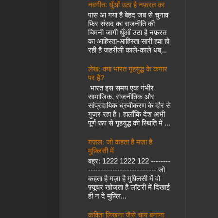
नवगीत: धुँआँ उठा है नफ़रत का
पास आ गया है बेहद जब से चुनाव
फिर संसद का राजनीति की
चिमनी जागी धुँआँ उठा है नफ़रत
का आहिस्ता-आहिस्ता सारी हवा हो
रही है जहरीली काले-काले धब्...
लेख: क्या भारत गृहयुद्ध के कगार
पर है?
भारत इस समय एक गंभीर
सामाजिक, राजनीतिक और
सांप्रदायिक ध्रुवीकरण के दौर से
गुजर रहा है। हालाँकि देश अभी
पूर्ण रूप से गृहयुद्ध की स्थिति में ...
ग़ज़ल: जो कहता है मज़ा है
मुफ़्लिसी में
बह्र: 1222 1222 122 --------
---------------------------- जो
कहता है मज़ा है मुफ़्लिसी में वो
फ़्यूचर खोजता है लॉटरी में दिखाई
ही न दें मुफ़्लि...
कविता लिखना जैसे चाय बनाना