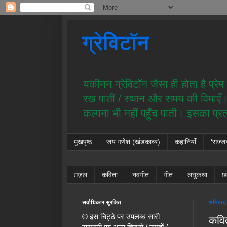
ग्रेविटॉन
यकीनन ग्रेविटॉन जैसा ही होता है प्र
रख पातीं / स्थान और समय की विमाएँ। य
कल्पना भी नहीं पहुँच पाती। इसका प्र
मुखपृष्ठ
जय गणेश (खंडकाव्य)
कहानियाँ
‘सज्ज
ग़ज़ल
कविता
नवगीत
गीत
लघुकथा
छ
सर्वाधिकार सुरक्षित
शनिवार,
© इस चिट्ठे पर उपलब्ध सारी
कवित