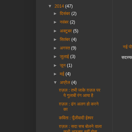
▼
2014
(47)
►
दिसंबर
(2)
►
नवंबर
(2)
►
अक्टूबर
(5)
►
सितंबर
(4)
नई पो
►
अगस्त
(9)
►
जुलाई
(3)
सदस्यत
►
जून
(1)
►
मई
(4)
▼
अप्रैल
(4)
ग़ज़ल : तभी जाके ग़ज़ल पर
ये गुलाबी रंग आया है
ग़ज़ल : ढंग अलग हो करने
का
कविता : पूँजीवादी ईश्वर
ग़ज़ल : सदा सच बोलने वाला
कभी अफ़सर नहीं होता