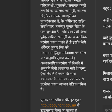
सामग्री एवं अन्य चिट्ठों / समूहों /
पत्रिकाओं / पुस्तकों / समाचार पत्रों
बह्र
:
इत्यादि पर उपलब्ध सामग्री, जो इस
चिट्ठे पर उपब्ध सामग्री का
कहीं 
पुनर्प्रकाशन है, के कॉपीराइट सहित
भटक ज
सर्वाधिकार "धर्मेन्द्र कुमार सिंह" के
पास सुरक्षित हैं।
यदि आप ऐसी किसी
कहें क
पूर्वप्रकाशित सामग्री का व्यावसायिक
प्रयोग करना चाहते हैं तो इसके लिये
दमन क
धर्मेन्द्र कुमार सिंह
को
dkspoet@gmail.com
पर ईमेल
बचा प
कर अनुमति प्राप्त कर लें।
यहाँ 
अव्यावसायिक प्रयोग की स्थिति में
अनुमति लेनी आवश्यक नहीं है परन्तु
मिलाक
ऐसी स्थिति में रचना के साथ
सदा स
रचनाकार के नाम का स्पष्ट रूप से
उल्लेख करना आपका नैतिक दायित्व
है।
शज़र क
जो पी
पुनश्च : भारतीय कापीराइट एक्ट
http://copyright.gov.in/
से
प्रस्
डाउनलोड किया जा सकता है