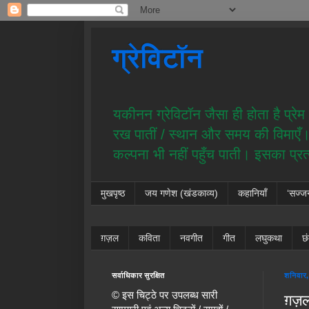
ग्रेविटॉन
यकीनन ग्रेविटॉन जैसा ही होता है प्र
रख पातीं / स्थान और समय की विमाएँ। य
कल्पना भी नहीं पहुँच पाती। इसका प्र
मुखपृष्ठ
जय गणेश (खंडकाव्य)
कहानियाँ
‘सज्ज
ग़ज़ल
कविता
नवगीत
गीत
लघुकथा
छ
सर्वाधिकार सुरक्षित
शनिवार,
© इस चिट्ठे पर उपलब्ध सारी
ग़ज़ल