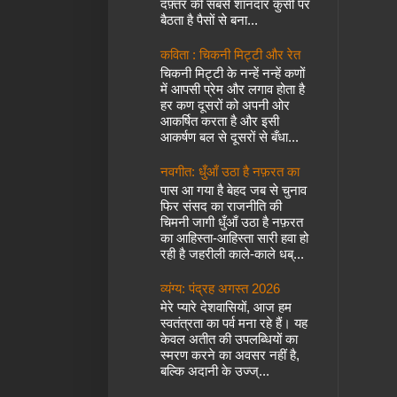
दफ़्तर की सबसे शानदार कुर्सी पर
बैठता है पैसों से बना...
कविता : चिकनी मिट्टी और रेत
चिकनी मिट्टी के नन्हें नन्हें कणों
में आपसी प्रेम और लगाव होता है
हर कण दूसरों को अपनी ओर
आकर्षित करता है और इसी
आकर्षण बल से दूसरों से बँधा...
नवगीत: धुँआँ उठा है नफ़रत का
पास आ गया है बेहद जब से चुनाव
फिर संसद का राजनीति की
चिमनी जागी धुँआँ उठा है नफ़रत
का आहिस्ता-आहिस्ता सारी हवा हो
रही है जहरीली काले-काले धब्...
व्यंग्य: पंद्रह अगस्त 2026
मेरे प्यारे देशवासियों, आज हम
स्वतंत्रता का पर्व मना रहे हैं। यह
केवल अतीत की उपलब्धियों का
स्मरण करने का अवसर नहीं है,
बल्कि अदानी के उज्ज्...