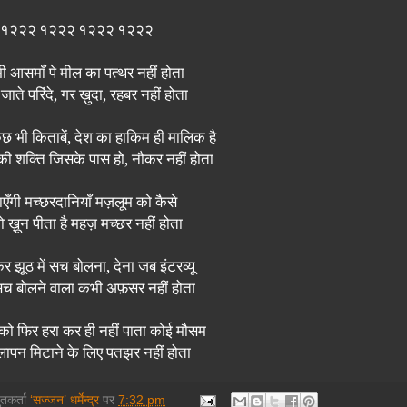
१२२२
१२२२
१२२२
१२२२
भी आसमाँ पे मील का पत्थर नहीं होता
ाते परिंदे
,
गर ख़ुदा
,
रहबर नहीं होता
ुछ भी किताबें
,
देश का हाकिम ही मालिक है
ी शक्ति जिसके पास हो
,
नौकर नहीं होता
ाएँगी मच्छरदानियाँ मज़लूम को कैसे
जो ख़ून पीता है महज़ मच्छर नहीं होता
र झूठ में सच बोलना
,
देना जब इंटरव्यू
च बोलने वाला कभी अफ़सर नहीं होता
ो फिर हरा कर ही नहीं पाता कोई मौसम
लापन मिटाने के लिए पतझर नहीं होता
तुतकर्ता
‘सज्जन’ धर्मेन्द्र
पर
7:32 pm