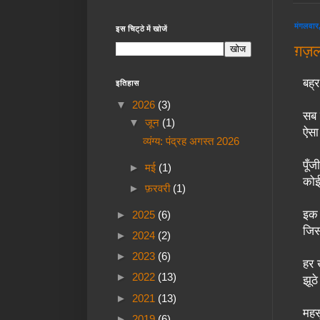
मंगलवार
इस चिट्ठे में खोजें
ग़ज़ल 
बह्
इतिहास
▼
2026
(3)
सब 
▼
जून
(1)
ऐसा
व्यंग्य: पंद्रह अगस्त 2026
पूँज
►
मई
(1)
कोई
►
फ़रवरी
(1)
इक 
►
2025
(6)
जिस
►
2024
(2)
►
2023
(6)
हर 
►
2022
(13)
झूठे
►
2021
(13)
महस
►
2019
(6)