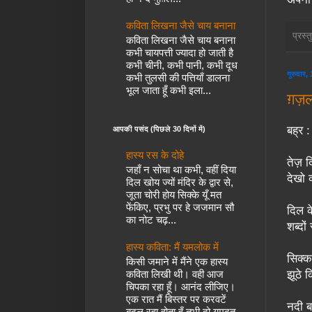
कविता लिखना जैसे चाय बनाना
प्रस्
कविता लिखना जैसे चाय बनाना
कभी चायपत्ती ज्यादा हो जाती है
कभी चीनी, कभी पानी, कभी दूध
गुरुवार
कभी तुलसी की पत्तियाँ डालना
भूल जाता हूँ कभी इला...
ग़ज़ल 
बह्र 
आपकी पसंद (पिछले 30 दिनों में)
हास्य रस के दोहे
तेज़ दि
जहाँ न सोचा था कभी, वहीं दिया
देखो 
दिल खोय ज्यों मंदिर के द्वार से,
जूता चोरी होय सिक्के यूँ मत
फेंकिए, प्रभु पर हे जजमान सौ
दिल क
का नोट चढ़...
शब्दों
हास्य कविता: मैं यमलोक में
सिक्क
किसी जमाने में मैंने एक हास्य
कविता लिखी थी। वही आज
झूठे 
चिपका रहा हूँ। आनंद लीजिए।
एक रात मैं बिस्तर पर करवटें
नदी बह
बदल रहा होता हूँ तभी दो यमदूत