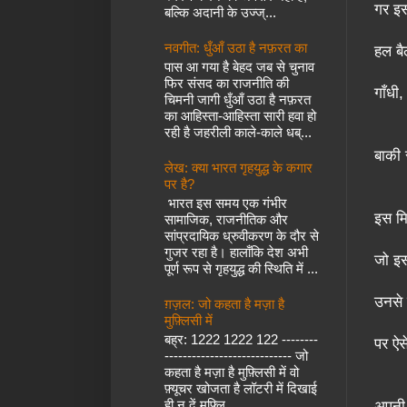
गर इस
बल्कि अदानी के उज्ज्...
नवगीत: धुँआँ उठा है नफ़रत का
हल बै
पास आ गया है बेहद जब से चुनाव
फिर संसद का राजनीति की
गाँधी,
चिमनी जागी धुँआँ उठा है नफ़रत
का आहिस्ता-आहिस्ता सारी हवा हो
रही है जहरीली काले-काले धब्...
बाकी
लेख: क्या भारत गृहयुद्ध के कगार
पर है?
भारत इस समय एक गंभीर
इस मि
सामाजिक, राजनीतिक और
सांप्रदायिक ध्रुवीकरण के दौर से
गुजर रहा है। हालाँकि देश अभी
जो इस
पूर्ण रूप से गृहयुद्ध की स्थिति में ...
उनसे 
ग़ज़ल: जो कहता है मज़ा है
मुफ़्लिसी में
बह्र: 1222 1222 122 --------
पर ऐस
---------------------------- जो
कहता है मज़ा है मुफ़्लिसी में वो
फ़्यूचर खोजता है लॉटरी में दिखाई
ही न दें मुफ़्लि...
अपनी