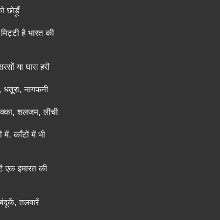
 छोड़ूँ
ं मिट्टी है भारत की
सरसों या घास हरी
, धतूरा, नागफनी
, मक्का, शलजम, लीची
ं में, काँटों में भी
टें एक इमारत की
बंदूकें, तलवारें