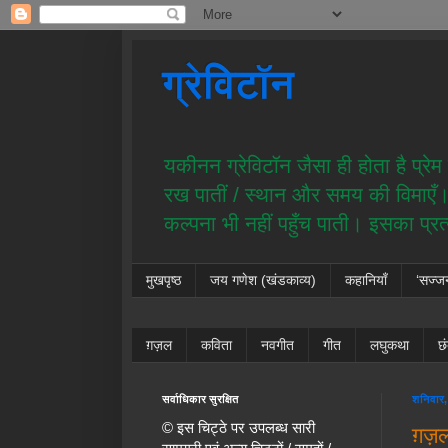
ग्रेविटॉन
यकीनन ग्रेविटॉन जैसा ही होता है प्र
रख पातीं / स्थान और समय की विमाएँ। य
कल्पना भी नहीं पहुँच पाती। इसका प्र
मुखपृष्ठ
जय गणेश (खंडकाव्य)
कहानियाँ
‘सज्ज
ग़ज़ल
कविता
नवगीत
गीत
लघुकथा
छ
सर्वाधिकार सुरक्षित
शनिवार,
© इस चिट्ठे पर उपलब्ध सारी
ग़ज़ल 